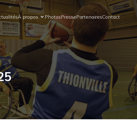
tualités
À propos
Photos
Presse
Partenaires
Contact
25