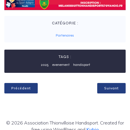
CATÉGORIE :
Partenaires
TAGS :
2025
evenement
handisport
Précédent
Suivant
© 2026 Association Thionvilloise Handisport. Created for
free using WordPress and
Kubio