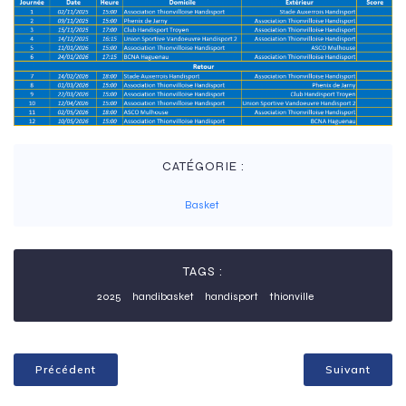
CATÉGORIE :
Basket
TAGS :
2025
handibasket
handisport
thionville
Précédent
Suivant